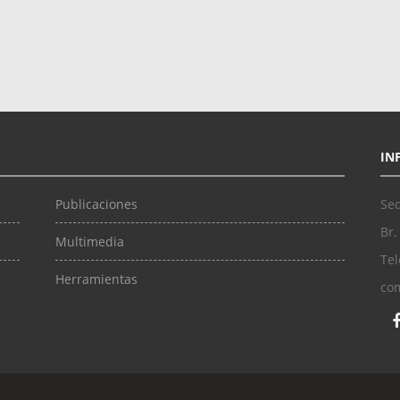
IN
Publicaciones
Sed
Br.
Multimedia
Tel
Herramientas
co