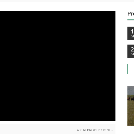
Pr
S
S
403 REPRODUCCIONES