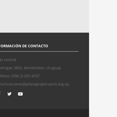
FORMACIÓN DE CONTACTO
e central
 Artigas 3802, Montevideo, Uruguay
éfono: (598 2) 203 4707
municaciones@planagropecuario.org.uy