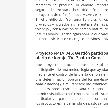
que significa la integración de la cadena ag
momento se produce un cambio importan
seguridad alimentaria, la certificación de pro
- Proyectos de Difusión PSA. MGAP / BID:
En el ámbito del Programa Servicios Agro
proyectos vinculados a diferentes sistemas p
“Manejo y conservación de campo natural de
José y Colonia” "Tecnologías para la cría va
buenas prácticas de manejo de bovinos a niv
Proyecto FPTA 345: Gestión participa
oferta de forraje “De Pasto a Carne”
Este proyecto ejecutado desde 2017 al 20
participativa de una metodología que ayuda
mediante el control de la oferta de forraje
una determinación objetiva del forraje dispo
cada estación) y simultáneamente establece
objetivos productivos de cada categoría –
permite visualizar en forma sencilla el esce
particular y a partir de ello contar con u
los productores, la demanda de pasto según l