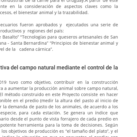
roindustrial de la carne para el Uruguay.A partir de este
te en la consideración de aspectos claves como la
cesos, el bienestar animal y la trazabilidad.
pecuarios fueron aprobados y ejecutados una serie de
roductivos y regiones del país:
 Basalto” "Tecnologías para queseros artesanales de San
cuna - Santa Bernardina” “Principios de bienestar animal y
el de la cadena cárnica”.
tiva del campo natural mediante el control de la
19 tuvo como objetivo, contribuir en la construcción
ra a aumentar la producción animal sobre campo natural,
. El método construido en este Proyecto consiste en hacer
nible en el predio (medir la altura del pasto al inicio de
r la demanda de pasto de los animales, de acuerdo a los
 especie, para cada estación. Se genera un índice que
nario desde el punto de vista forrajero de cada predio en
na potente herramienta para la toma de decisiones. Según
os objetivos de producción es “el tamaño del plato”, y el