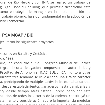
ural de Río Negro y con INIA se realizó un trabajo de
ng. Agr. Donald Chalkling ,que permitió desarrollar esta
a como estrategia de manejo en la suplementación de
e trabajo pionero, ha sido fundamental en la adopción de
 nivel comercial.
a – PSA MGAP / BID
ecutaron los siguientes proyectos:
o”
de vacunos en Basalto y Cretácico
da, 1999:
ario, se concurrió al 12º. Congreso Mundial de Carnes
ntegrando una delegación compuesta por autoridades y
 Facultad de Agronomía, INAC, SUL , IICA, junto a otros
urante tres semanas se llevó a cabo una gira de carácter
cia, participando de múltiples actividades que abarcaron a
, desde establecimientos ganaderos hasta carnicerías y
rio, desde tiempo atrás estaba preocupado por esta
exterior, de todos los actores de la cadena, constituyó un
 tratamiento y consideración sobre la importancia medular