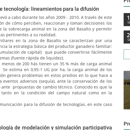
Pr
 tecnología: lineamientos para la difusión
levó a cabo durante los años 2009 - 2010. A través de este
S
ón de cómo perciben, reaccionan y toman decisiones los
la sobrecarga animal en la zona del Basalto y permitir
as pertinentes a su realidad.
S
iliares en la zona de Basalto se caracterizan por una
cia la estrategia básica del productor ganadero familiar:
umulación de capital) que puede convertirse fácilmente
emas (fuente rápida de liquidez).
s de menos de 200 hás tienen un 35 % más de carga animal
 Se estima en 0,95-1 UG por ha, la carga animal de los
ción genera problemas en estos predios en lo que hace a
a eventos adversos (sequía), ante la conservación de los
 o ante propuestas de cambio técnico. Conocido es que la
o tanto en la condición del campo natural como en la
municación para la difusión de tecnologías, en este caso
Pr
ogía de modelación y simulación participativa