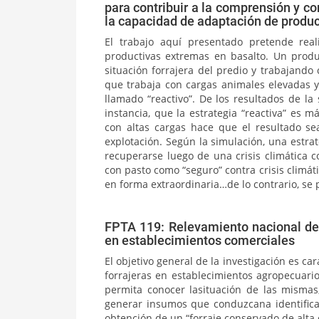
para contribuir a la comprensión y 
la capacidad de adaptación de produ
El trabajo aquí presentado pretende rea
productivas extremas en basalto. Un produ
situación forrajera del predio y trabajando
que trabaja con cargas animales elevadas y
llamado “reactivo”. De los resultados de l
instancia, que la estrategia “reactiva” es 
con altas cargas hace que el resultado se
explotación. Según la simulación, una estrat
recuperarse luego de una crisis climática 
con pasto como “seguro” contra crisis climát
en forma extraordinaria…de lo contrario, se 
FPTA 119: Relevamiento nacional de 
en establecimientos comerciales
El objetivo general de la investigación es car
forrajeras en establecimientos agropecuari
permita conocer lasituación de las mismas
generar insumos que conduzcana identificar
obtención de un “forraje conservado de alta c