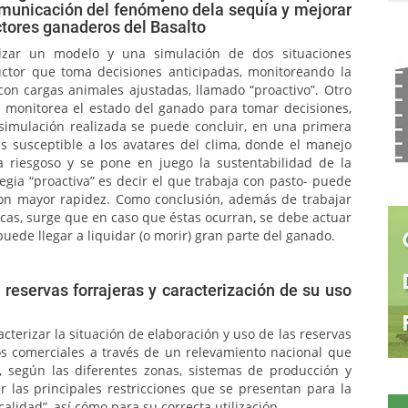
comunicación del fenómeno dela sequía y mejorar
ctores ganaderos del Basalto
lizar un modelo y una simulación de dos situaciones
ctor que toma decisiones anticipadas, monitoreando la
 con cargas animales ajustadas, llamado “proactivo”. Otro
 monitorea el estado del ganado para tomar decisiones,
a simulación realizada se puede concluir, en una primera
más susceptible a los avatares del clima, donde el manejo
a riesgoso y se pone en juego la sustentabilidad de la
egia “proactiva” es decir el que trabaja con pasto- puede
con mayor rapidez. Como conclusión, además de trabajar
icas, surge que en caso que éstas ocurran, se debe actuar
puede llegar a liquidar (o morir) gran parte del ganado.
reservas forrajeras y caracterización de su uso
acterizar la situación de elaboración y uso de las reservas
os comerciales a través de un relevamiento nacional que
, según las diferentes zonas, sistemas de producción y
 las principales restricciones que se presentan para la
alidad”, así cómo para su correcta utilización.