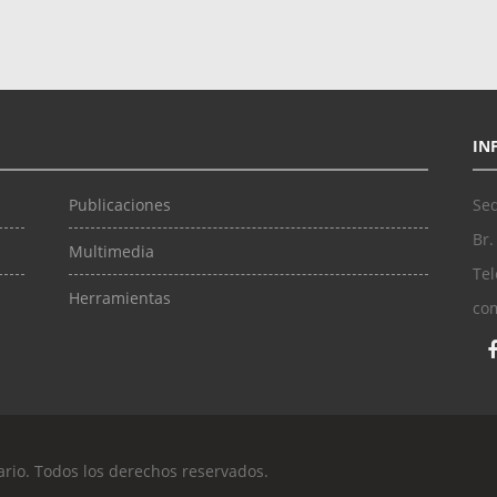
IN
Publicaciones
Sed
Br.
Multimedia
Tel
Herramientas
co
ario. Todos los derechos reservados.